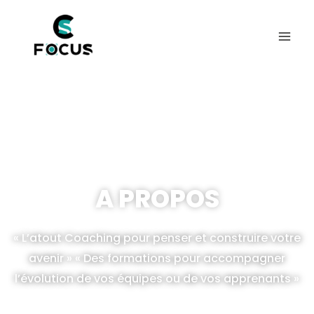
A PROPOS
« L’atout Coaching pour penser et construire votre
avenir » « Des formations pour accompagner
l’évolution de vos équipes ou de vos apprenants »