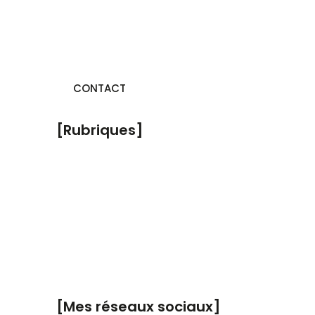
06 21 56 69 43
CONTACT
[Rubriques]
A Propos
Coaching Particuliers
Coaching Entreprises
Formations
Blog
[Mes réseaux sociaux]