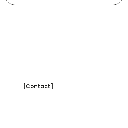
[Contact]
Sébastien CAUDRILLIER
contact@focus-sc.com
06 21 56 69 43