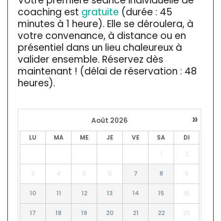
Votre première séance individuelle de
coaching est
gratuite
(durée : 45
minutes à 1 heure). Elle se déroulera, à
votre convenance, à distance ou en
présentiel dans un lieu chaleureux à
valider ensemble. Réservez dès
maintenant ! (délai de réservation : 48
heures).
»
Août
2026
LU
MA
ME
JE
VE
SA
DI
1
2
3
4
5
6
7
8
9
10
11
12
13
14
15
16
17
18
19
20
21
22
23